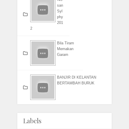
san
Syl
phy
201
2
Bila Tiram
Memakan
Garam
BANJIR DI KELANTAN
BERTAMBAH BURUK
Labels