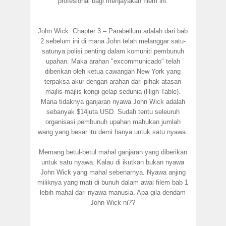
profesional bagi menjayakan filem ini.
John Wick: Chapter 3 – Parabellum adalah dari bab
2 sebelum ini di mana John telah melanggar satu-
satunya polisi penting dalam komuniti pembunuh
upahan. Maka arahan "excommunicado" telah
diberikan oleh ketua cawangan New York yang
terpaksa akur dengan arahan dari pihak atasan
majlis-majlis kongi gelap sedunia (High Table).
Mana tidaknya ganjaran nyawa John Wick adalah
sebanyak $14juta USD. Sudah tentu seleuruh
organisasi pembunuh upahan mahukan jumlah
wang yang besar itu demi hanya untuk satu nyawa.
Memang betul-betul mahal ganjaran yang diberikan
untuk satu nyawa. Kalau di ikutkan bukan nyawa
John Wick yang mahal sebenarnya. Nyawa anjing
miliknya yang mati di bunuh dalam awal filem bab 1
lebih mahal dari nyawa manusia. Apa gila dendam
John Wick ni??