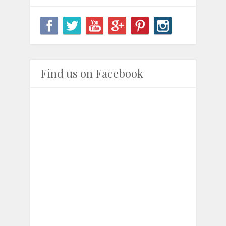
"Hasil maklumat, kami dapati mereka mulanya menyewa dua bili
dipercayai sebagai taktik mengaburi pihak berkuasa, sebelum pemu
katanya. Radzi berkata, pasangan itu dipercayai sudah lama berke
Sungai Petani tetapi mereka kerap bertemu di sini, sejak pelajar pe
Find us on Facebook
"Kedua-duanya dibawa ke Balai Polis Jitra untuk laporan tangkapa
diambil keterangan. Kes disiasat mengikut Seksyen 25 Enakmen Ke
jika sabit kesalahan kedua-dua mereka boleh didenda sehingga RM3
duanya," katanya.