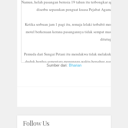
Namun, helah pasangan berusia 19 tahun itu terbongkar apabila bil
diserbu sepasukan penguat kuasa Pejabat Agama Daerah K
Ketika serbuan jam 1 pagi itu, remaja lelaki terbabit memberikan
motel berkenaan kerana pasangannya tidak sempat masuk ke asr
ditutup.
Pemuda dari Sungai Petani itu mendakwa tidak melakukan apa-ap
duduk berdua sementara menunggu waktu bersahur, namun keadaa
Sumber dari:
Bharian
diserbu menimbulkan syak anggota pe
Pegawai Agama Daerah Kubang Pasu, Syeikh Radzi Abdul Mutalib, 
terbabit berpakaian lengkap. "Sebaik pintu bilik yang diketuk di
mendapati kehadiran pihak berkuasa, namun membenarkan anggot
membuat pemeriksaan. "Kami menemui seorang gadis dalam ket
hubungan mereka, masing-masing gagal menunjukkan sebarang bukt
isteri atau mahram yang sah
Follow Us