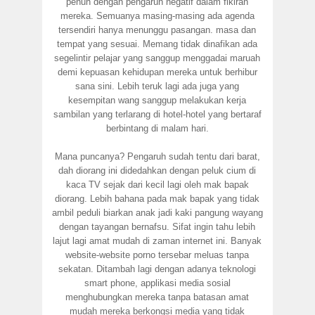
penuh dengan pengaruh negatif dalam fikiran
mereka. Semuanya masing-masing ada agenda
tersendiri hanya menunggu pasangan. masa dan
tempat yang sesuai. Memang tidak dinafikan ada
segelintir pelajar yang sanggup menggadai maruah
demi kepuasan kehidupan mereka untuk berhibur
sana sini. Lebih teruk lagi ada juga yang
kesempitan wang sanggup melakukan kerja
sambilan yang terlarang di hotel-hotel yang bertaraf
berbintang di malam hari.
Mana puncanya? Pengaruh sudah tentu dari barat,
dah diorang ini didedahkan dengan peluk cium di
kaca TV sejak dari kecil lagi oleh mak bapak
diorang. Lebih bahana pada mak bapak yang tidak
ambil peduli biarkan anak jadi kaki pangung wayang
dengan tayangan bernafsu. Sifat ingin tahu lebih
lajut lagi amat mudah di zaman internet ini. Banyak
website-website porno tersebar meluas tanpa
sekatan. Ditambah lagi dengan adanya teknologi
smart phone, applikasi media sosial
menghubungkan mereka tanpa batasan amat
mudah mereka berkongsi media yang tidak