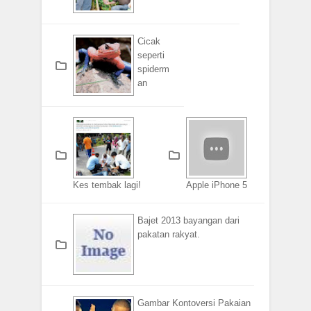
Cicak
seperti
spiderm
an
Kes tembak lagi!
Apple iPhone 5
Bajet 2013 bayangan dari
pakatan rakyat.
Gambar Kontoversi Pakaian