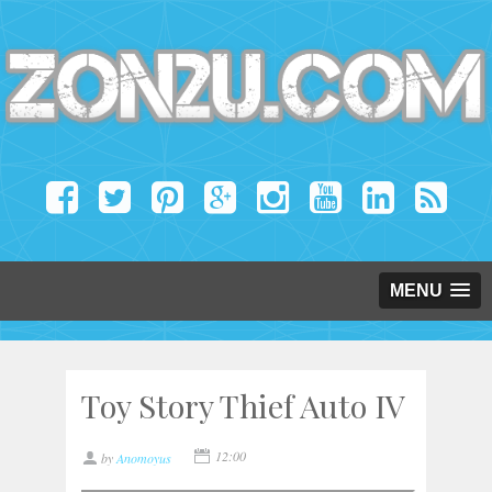
MENU
Toy Story Thief Auto IV
12:00
by
Anomoyus