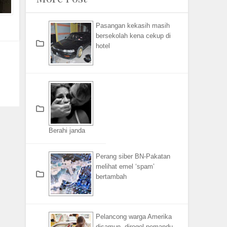
Pasangan kekasih masih
bersekolah kena cekup di
hotel
Berahi janda
Perang siber BN-Pakatan
melihat emel ‘spam’
bertambah
Pelancong warga Amerika
disamun, dirogol pemandu