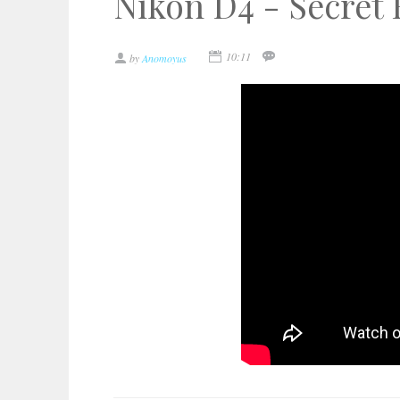
Nikon D4 - Secret 
10:11
by
Anomoyus